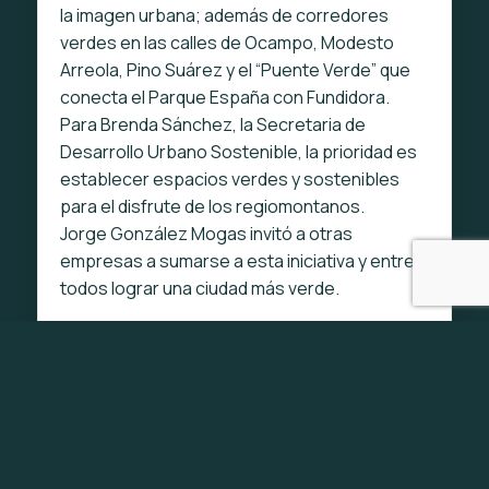
la imagen urbana; además de corredores
verdes en las calles de Ocampo, Modesto
Arreola, Pino Suárez y el “Puente Verde” que
conecta el Parque España con Fundidora.
Para Brenda Sánchez, la Secretaria de
Desarrollo Urbano Sostenible, la prioridad es
establecer espacios verdes y sostenibles
para el disfrute de los regiomontanos.
Jorge González Mogas invitó a otras
empresas a sumarse a esta iniciativa y entre
todos lograr una ciudad más verde.
“Más allá de lo estético, el arbolado le da a la
ciudad resiliencia, le da conservación hídrica,
mitiga los impactos de las islas de calor sobre
todo al poniente de la ciudad”.
Luis Donaldo
Colosio, Alcalde de Monterrey
“La infraestructura verde es igual de