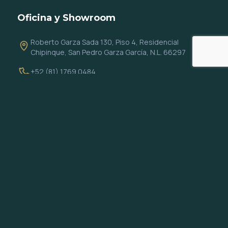
Oficina y Showroom
Roberto Garza Sada 130, Piso 4, Residencial
Chipinque, San Pedro Garza García, N.L. 66297
+52 (81) 1769 0484
info@altiocapital.com
Redes
Todos los derechos reservados 2026 © Altio Capital