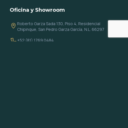
Oficina y Showroom
Roberto Garza Sada 130, Piso 4, Residencial
Chipinque, San Pedro Garza García, N.L. 66297
+52 (81) 1769 0484
info@altiocapital.com
Redes
Todos los derechos reservados 2026 © Altio Capital