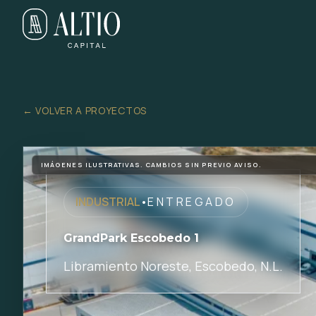
← VOLVER A PROYECTOS
IMÁGENES ILUSTRATIVAS. CAMBIOS SIN PREVIO AVISO.
INDUSTRIAL
•
ENTREGADO
GrandPark Escobedo 1
Libramiento Noreste, Escobedo, N.L.