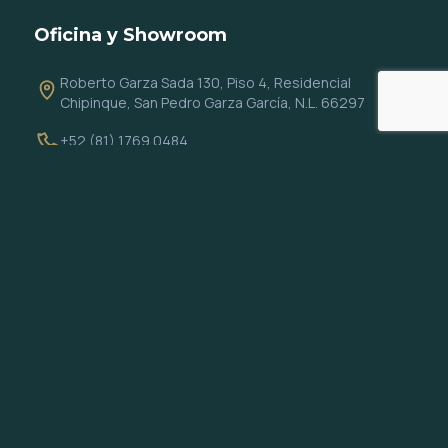
Oficina y Showroom
Roberto Garza Sada 130, Piso 4, Residencial
Chipinque, San Pedro Garza García, N.L. 66297
+52 (81) 1769 0484
info@altiocapital.com
Redes
Todos los derechos reservados 2026 © Altio Capital